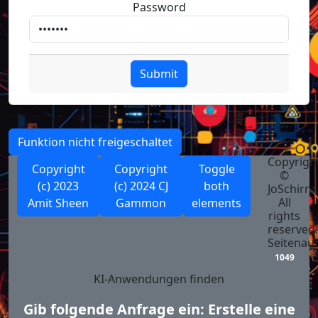
Password
Submit
Funktion nicht freigeschaltet
Copyrigh
Copyright
Copyright
Toggle
©
(c) 2023
(c) 2024 CJ
both
JoSchirra
All
Amit Sheen
Gammon
elements
rights
reserved.
Seitenauf
1049
KI-Anwendungen finden
Gib folgende Anfrage ein: Erstelle eine