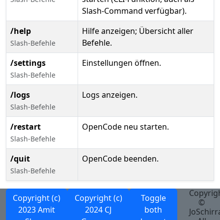
Slash-Command verfügbar).
/help
Hilfe anzeigen; Übersicht aller
Befehle.
Slash-Befehle
/settings
Einstellungen öffnen.
Slash-Befehle
/logs
Logs anzeigen.
Slash-Befehle
/restart
OpenCode neu starten.
Slash-Befehle
/quit
OpenCode beenden.
Slash-Befehle
Copyrig
Copyright (c)
Copyright (c)
Toggle
©
2023 Amit
2024 CJ
both
JoSchirr