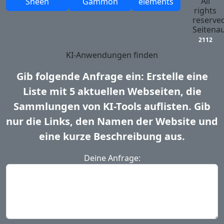
All
Sheen
Gammon
elements
rights
reserved
Seitenau
2112
KI-Anwendungen finden
Gib folgende Anfrage ein: Erstelle eine
Liste mit 5 aktuellen Webseiten, die
Sammlungen von KI-Tools auflisten. Gib
nur die Links, den Namen der Website und
eine kurze Beschreibung aus.
Deine Anfrage: