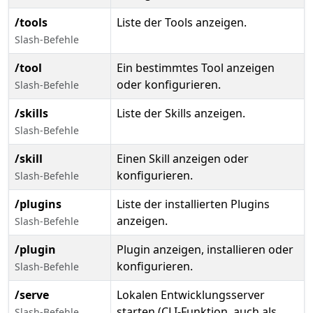
/tools
Liste der Tools anzeigen.
Slash-Befehle
/tool
Ein bestimmtes Tool anzeigen
oder konfigurieren.
Slash-Befehle
/skills
Liste der Skills anzeigen.
Slash-Befehle
/skill
Einen Skill anzeigen oder
konfigurieren.
Slash-Befehle
/plugins
Liste der installierten Plugins
anzeigen.
Slash-Befehle
/plugin
Plugin anzeigen, installieren oder
konfigurieren.
Slash-Befehle
/serve
Lokalen Entwicklungsserver
starten (CLI-Funktion, auch als
Slash-Befehle