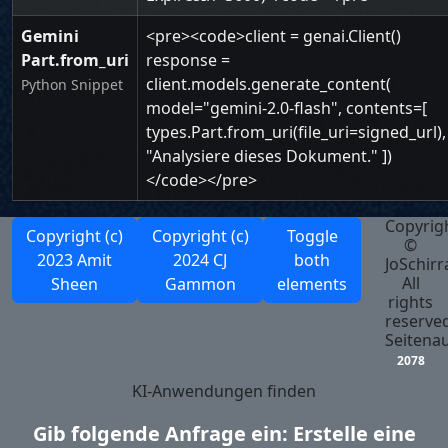
Gemini
<pre><code>client = genai.Client()
Part.from_uri
response =
client.models.generate_content(
Python Snippet
model="gemini-2.0-flash", contents=[
types.Part.from_uri(file_uri=signed_url),
"Analysiere dieses Dokument." ])
</code></pre>
Copyrig
Copyright (c)
Copyright (c)
Toggle
©
2023 Amit
2024 CJ
both
JoSchirr
All
Sheen
Gammon
elements
rights
reserved
Seitenau
2078
KI-Anwendungen finden
Gib folgende Anfrage ein: Erstelle eine