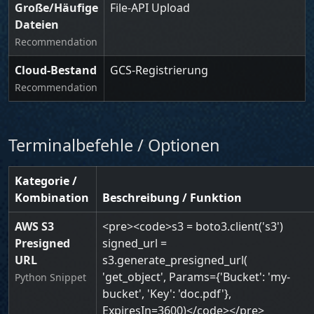
Große/Häufige
File-API Upload
Dateien
Recommendation
Cloud-Bestand
GCS-Registrierung
Recommendation
Terminalbefehle / Optionen
Kategorie /
Kombination
Beschreibung / Funktion
AWS S3
<pre><code>s3 = boto3.client('s3')
Presigned
signed_url =
URL
s3.generate_presigned_url(
'get_object', Params={'Bucket': 'my-
Python Snippet
bucket', 'Key': 'doc.pdf'},
ExpiresIn=3600)</code></pre>