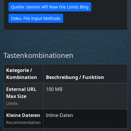
Quelle: Gemini API New File Limits Blog
Doku: File Input Methods
Tastenkombinationen
Kategorie /
Kombination
Beschreibung / Funktion
External URL
100 MB
Max Size
Limits
Kleine Dateien
Inline-Daten
Recommendation