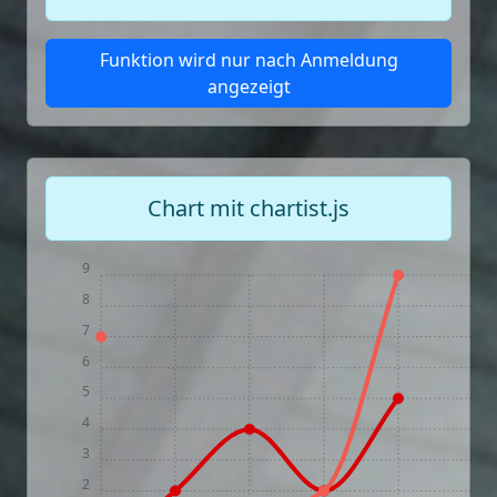
Funktion wird nur nach Anmeldung
angezeigt
Chart mit chartist.js
9
8
7
6
5
4
3
2