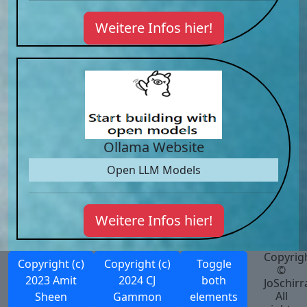
Weitere Infos hier!
Ollama Website
Open LLM Models
Weitere Infos hier!
Copyrig
Copyright (c)
Copyright (c)
Toggle
©
2023 Amit
2024 CJ
both
JoSchirr
All
Sheen
Gammon
elements