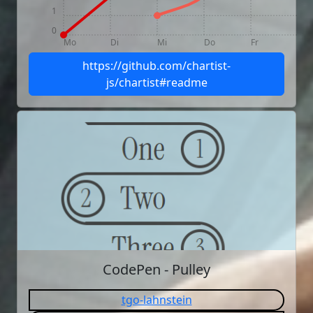
1
0
Mo
Di
Mi
Do
Fr
https://github.com/chartist-
js/chartist#readme
CodePen - Pulley
tgo-lahnstein